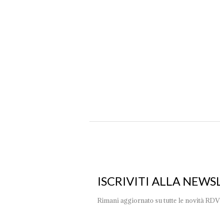
Come misurare la luminosità di una 
News
By
ktk_adm
16 Gennaio 2024
Conoscere la luminosità di una stanza è molto importante 
abbagliante né troppo fioca, a meno che non ci sia un pr
ISCRIVITI ALLA NEWS
Rimani aggiornato su tutte le novità RDV