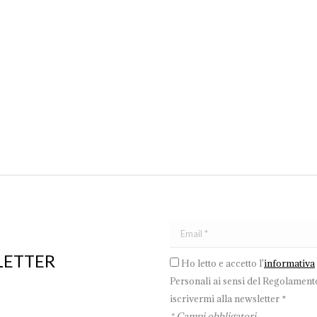
stanza
per capire la quantità di luce necessaria per renderla un ambiente confor
ogetto a monte che preveda proprio questo effetto. Ma come fare il calco
LETTER
Ho letto e accetto l'
informativa
Personali ai sensi del Regolamento
iscrivermi alla newsletter *
* Campi obbligatori