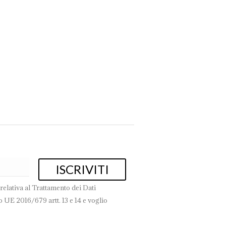
tevole. L’illuminazione non deve infatti essere né troppo
lo dell’illuminazione di una…
relativa al Trattamento dei Dati
 UE 2016/679 artt. 13 e 14 e voglio