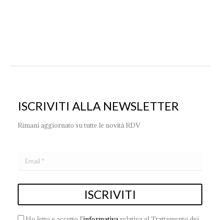
l’azienda. E-mail: rdv@renzodelventisette.com
ISCRIVITI ALLA NEWSLETTER
Rimani aggiornato su tutte le novità RDV
Ho letto e accetto l'
informativa
relativa al Trattamento dei