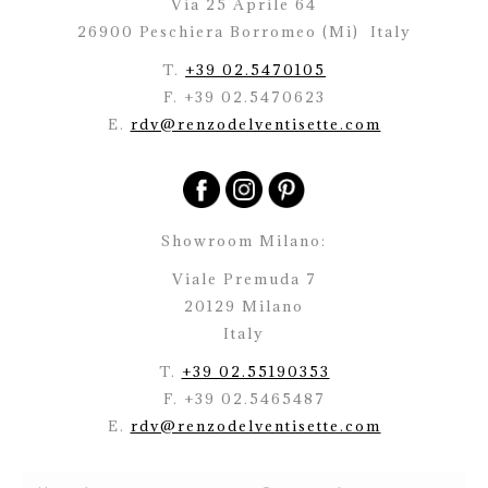
Via 25 Aprile 64
26900 Peschiera Borromeo (Mi)
Italy
T.
+39 02.5470105
F. +39 02.5470623
E.
rdv@renzodelventisette.com
Showroom Milano:
Viale Premuda 7
20129 Milano
Italy
T.
+39 02.55190353
F. +39 02.5465487
E.
rdv@renzodelventisette.com