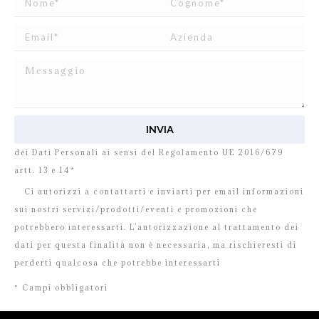
Ho letto e accetto
l’informativa
relativa al Trattamento
dei Dati Personali ai sensi del Regolamento UE 2016/679
artt. 13 e 14*
Ci autorizzi a contattarti e inviarti per email informazioni
sui nostri servizi/prodotti/eventi e promozioni che
potrebbero interessarti. L’autorizzazione al trattamento dei
dati per questa finalità non è necessaria, ma rischieresti di
perderti qualcosa che potrebbe interessarti
* Campi obbligatori