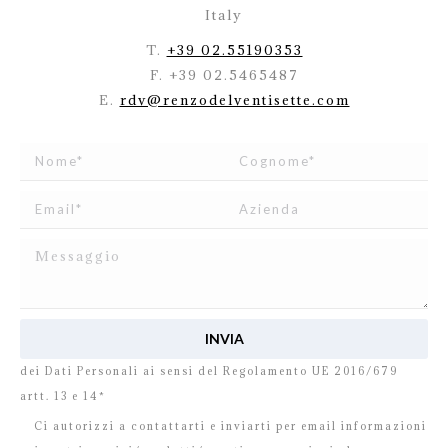
Italy
T.
+39 02.55190353
F. +39 02.5465487
E.
rdv@renzodelventisette.com
Ho letto e accetto
l’informativa
relativa al Trattamento
dei Dati Personali ai sensi del Regolamento UE 2016/679
artt. 13 e 14*
Ci autorizzi a contattarti e inviarti per email informazioni