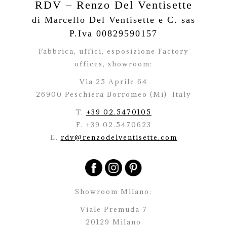
RDV – Renzo Del Ventisette
di Marcello Del Ventisette e C. sas
P.Iva 00829590157
Fabbrica, uffici, esposizione Factory
offices,
showroom:
Via 25 Aprile 64
26900 Peschiera Borromeo (Mi)
Italy
T.
+39 02.5470105
F. +39 02.5470623
E.
rdv@renzodelventisette.com
Showroom Milano:
Viale Premuda 7
20129 Milano