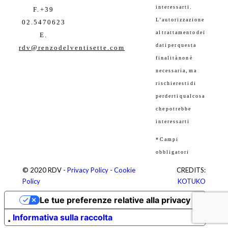
interessarti.
F. +39
L’autorizzazione
02.5470623
al trattamento dei
E.
dati per questa
rdv@renzodelventisette.com
finalità non è
necessaria, ma
rischieresti di
perderti qualcosa
che potrebbe
interessarti
* Campi
obbligatori
© 2020 RDV -
Privacy Policy
-
Cookie
CREDITS:
Policy
KOTUKO
Le tue preferenze relative alla privacy
Informativa sulla raccolta