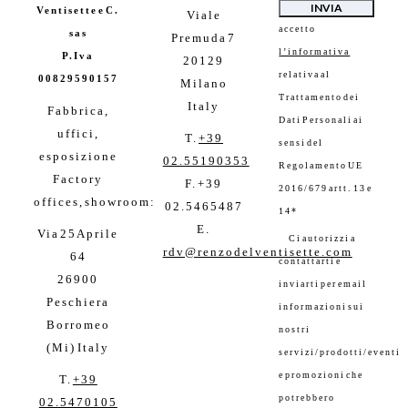
Ventisette e C.
Viale
accetto
sas
Premuda 7
l’informativa
P.Iva
20129
relativa al
00829590157
Milano
Trattamento dei
Italy
Fabbrica,
Dati Personali ai
uffici,
T.
+39
sensi del
esposizione
02.55190353
Regolamento UE
Factory
F. +39
2016/679 artt. 13 e
offices,
showroom:
02.5465487
14*
E.
Via 25 Aprile
Ci autorizzi a
rdv@renzodelventisette.com
64
contattarti e
26900
inviarti per email
Peschiera
informazioni sui
Borromeo
nostri
(Mi)
Italy
servizi/prodotti/eventi
e promozioni che
T.
+39
potrebbero
02.5470105