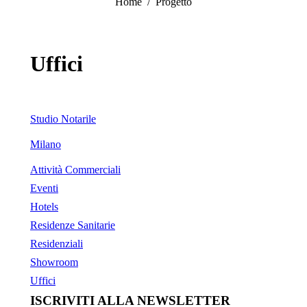
You are here:
Home
Progetto
Uffici
Studio Notarile
Milano
Attività Commerciali
Eventi
Hotels
Residenze Sanitarie
Residenziali
Showroom
Uffici
ISCRIVITI ALLA NEWSLETTER