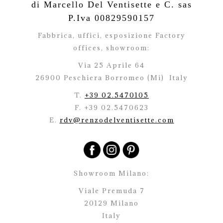
di Marcello Del Ventisette e C. sas
P.Iva 00829590157
Fabbrica, uffici, esposizione Factory
offices,
showroom:
Via 25 Aprile 64
26900 Peschiera Borromeo (Mi)
Italy
T.
+39 02.5470105
F. +39 02.5470623
E.
rdv@renzodelventisette.com
Showroom Milano:
Viale Premuda 7
20129 Milano
Italy