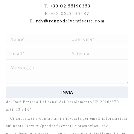
T.
+39 02.55190353
F. +39 02.5465487
E.
rdv@renzodelventisette.com
Ho letto e accetto
l’informativa
relativa al Trattamento
dei Dati Personali ai sensi del Regolamento UE 2016/679
artt. 13 e 14*
Ci autorizzi a contattarti e inviarti per email informazioni
sui nostri servizi/prodotti/eventi e promozioni che
potrebbero interessarti. L’autorizzazione al trattamento dei