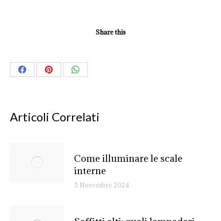
Share this
Share
Share
Share
on
on
on
Facebook
Pinterest
WhatsApp
Articoli Correlati
Come illuminare le scale
interne
5 Novembre 2024