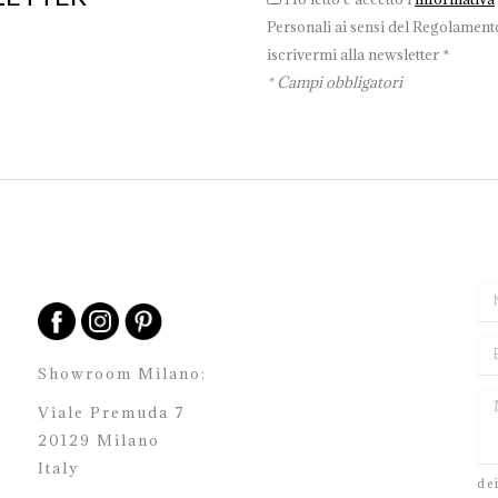
Personali ai sensi del Regolamento
iscrivermi alla newsletter *
* Campi obbligatori
Showroom Milano:
Viale Premuda 7
20129 Milano
H
Italy
de