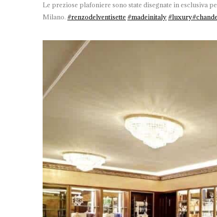
Le preziose plafoniere sono state disegnate in esclusiva pe
Milano.
#
renzodelventisette
#
madeinitaly
#
luxury
#
chande