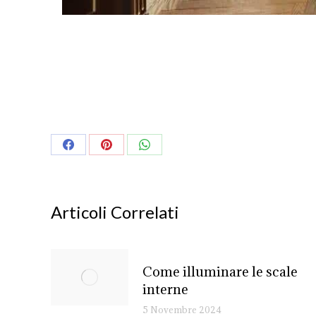
Share
Share
Share
on
on
on
Facebook
Pinterest
WhatsApp
Articoli Correlati
Come illuminare le scale
interne
5 Novembre 2024