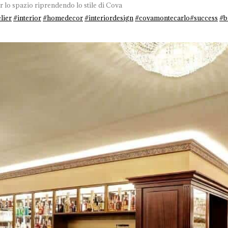
r lo spazio riprendendo lo stile di Cova
lier
#
interior
#
homedecor
#
interiordesign
#
covamontecarlo
#
success
#
b