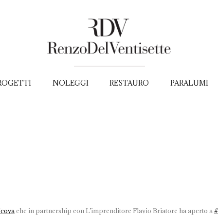
ROGETTI
NOLEGGI
RESTAURO
PARALUMI
#
cova
che in partnership con L’imprenditore Flavio Briatore ha aperto a
#