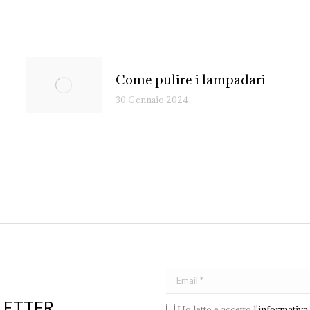
Come pulire i lampadari
30 Gennaio 2024
LETTER
Ho letto e accetto l'
informativa