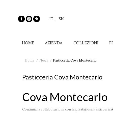
IT
EN
HOME
AZIENDA
COLLEZIONI
P
You are here:
Home
News
Pasticceria Cova Montecarlo
Pasticceria Cova Montecarlo
Cova Montecarlo
Continua la collaborazione con la prestigiosa Pasticceria