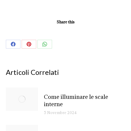
Share this
Share
Share
Share
on
on
on
Facebook
Pinterest
WhatsApp
Articoli Correlati
Come illuminare le scale
interne
5 Novembre 2024