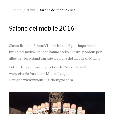
You are here:
Home
News
Salone del mobile 2016
Salone del mobile 2016
Siamo lieti di informarVi che alcuni dei piu’ importandi
brand del mobile italiano hanno scelto i nostri prodotti per
allestire i loro stand durante il Salone del mobile di Milano.
Potrete trovare i nostri prodotti da Citterio Fratelli
www.citteriofratelli.it e Minotti Luigi
Benigno www.minottiluigiebenigno.com