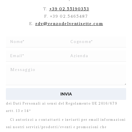
T.
+39 02.55190353
F. +39 02.5465487
E.
rdv@renzodelventisette.com
Ho letto e accetto
l’informativa
relativa al Trattamento
dei Dati Personali ai sensi del Regolamento UE 2016/679
artt. 13 e 14*
Ci autorizzi a contattarti e inviarti per email informazioni
sui nostri servizi/prodotti/eventi e promozioni che