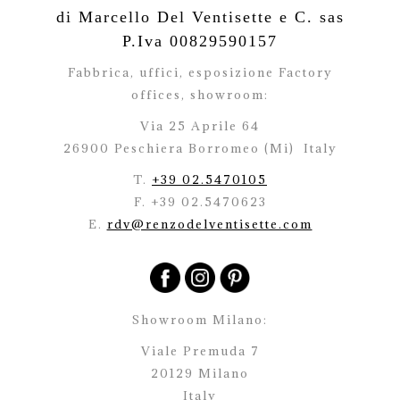
di Marcello Del Ventisette e C. sas
P.Iva 00829590157
Fabbrica, uffici, esposizione Factory
offices,
showroom:
Via 25 Aprile 64
26900 Peschiera Borromeo (Mi)
Italy
T.
+39 02.5470105
F. +39 02.5470623
E.
rdv@renzodelventisette.com
Showroom Milano:
Viale Premuda 7
20129 Milano
Italy