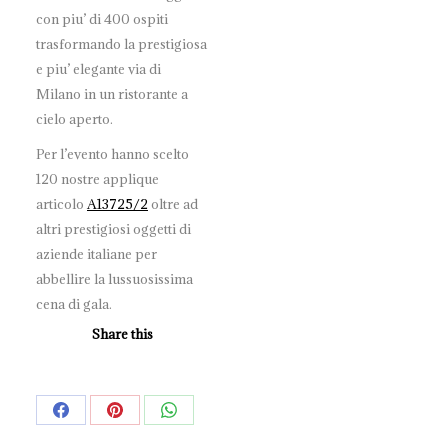
con piu’ di 400 ospiti
trasformando la prestigiosa
e piu’ elegante via di
Milano in un ristorante a
cielo aperto.
Per l’evento hanno scelto
120 nostre applique
articolo
A13725/2
oltre ad
altri prestigiosi oggetti di
aziende italiane per
abbellire la lussuosissima
cena di gala.
Share this
Share
Share
Share