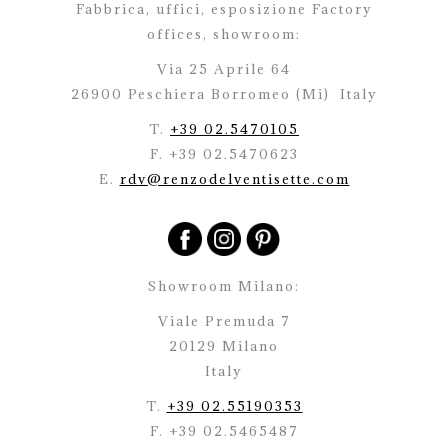
Fabbrica, uffici, esposizione Factory
offices,
showroom:
Via 25 Aprile 64
26900 Peschiera Borromeo (Mi)
Italy
T.
+39 02.5470105
F. +39 02.5470623
E.
rdv@renzodelventisette.com
Showroom Milano:
Viale Premuda 7
20129 Milano
Italy
T.
+39 02.55190353
F. +39 02.5465487