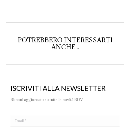
on
on
on
Facebook
Pinterest
WhatsApp
POTREBBERO INTERESSARTI
ANCHE...
ISCRIVITI ALLA NEWSLETTER
Rimani aggiornato su tutte le novità RDV