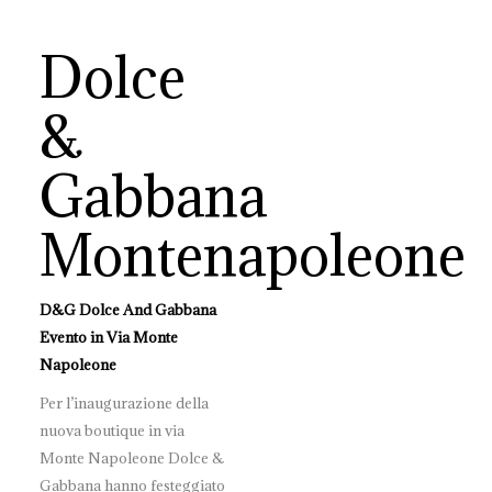
Dolce
&
Gabbana
Montenapoleone
D&G Dolce And Gabbana
Evento in Via Monte
Napoleone
Per l’inaugurazione della
nuova boutique in via
Monte Napoleone Dolce &
Gabbana hanno festeggiato