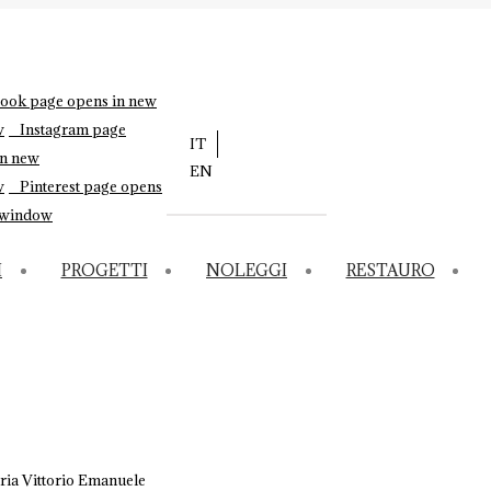
ook page opens in new
w
Instagram page
IT
in new
EN
w
Pinterest page opens
 window
I
PROGETTI
NOLEGGI
RESTAURO
ia Vittorio Emanuele