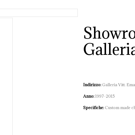
Showro
Galleri
Indirizzo:
Galleria Vitt. Em
Anno:
1997-2015
Specifiche:
Custom made ch