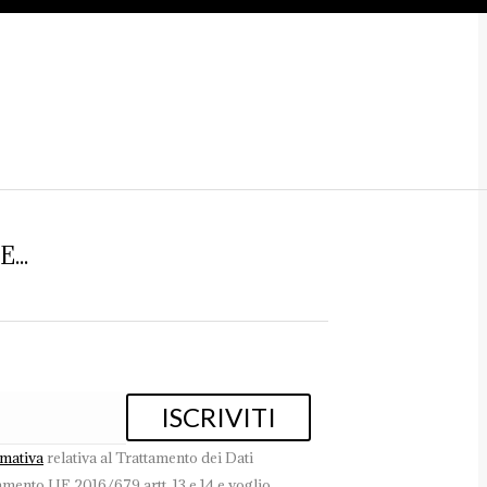
..
rmativa
relativa al Trattamento dei Dati
amento UE 2016/679 artt. 13 e 14 e voglio