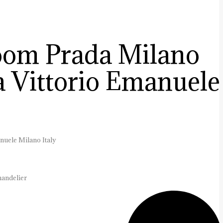
om Prada Milano
a Vittorio Emanuele
anuele Milano Italy
andelier