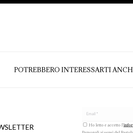
POTREBBERO INTERESSARTI ANCHE.
Ho letto e accetto l'
info
EWSLETTER
Personali ai sensi del Regol