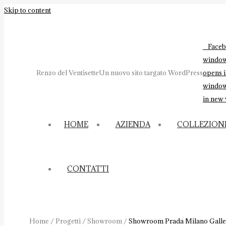
Skip to content
Faceb
windo
Renzo del Ventisette
Un nuovo sito targato WordPress
opens 
windo
in new
HOME
AZIENDA
COLLEZION
CONTATTI
Home
/
Progetti
/
Showroom
/
Showroom Prada Milano Galler