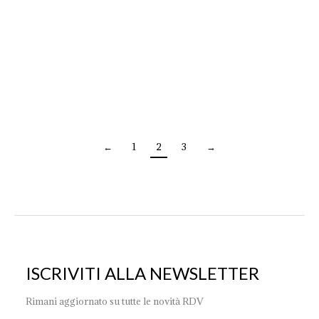
News
By
scweb2010
15 Aprile 2019
EUROLUCE 2015 MILANO Renzo Del Ventisette
presenta la nuova collezione 2015 ad Euroluce, Vi
aspettiamo al Pad 9 Stand G 04
←
1
2
3
→
ISCRIVITI ALLA NEWSLETTER
Rimani aggiornato su tutte le novità RDV