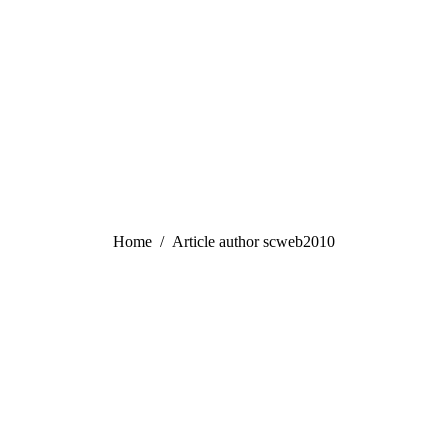
You are here:
Home
Article author scweb2010