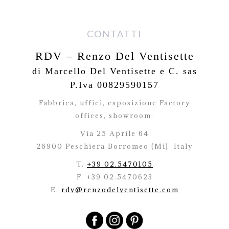
CONTATTI
RDV – Renzo Del Ventisette
di Marcello Del Ventisette e C. sas
P.Iva 00829590157
Fabbrica, uffici, esposizione Factory
offices,
showroom:
Via 25 Aprile 64
26900 Peschiera Borromeo (Mi)
Italy
T.
+39 02.5470105
F. +39 02.5470623
E.
rdv@renzodelventisette.com