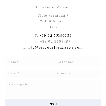
Showroom Milano:
Viale Premuda 7
20129 Milano
Italy
T.
+39 02.55190353
F. +39 02.5465487
E.
rdv@renzodelventisette.com
Ho letto e accetto
l’informativa
relativa al Trattamento