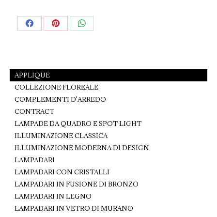
Share
Share
Share
on
on
on
Facebook
Pinterest
WhatsApp
APPLIQUE
COLLEZIONE FLOREALE
COMPLEMENTI D'ARREDO
CONTRACT
LAMPADE DA QUADRO E SPOT LIGHT
ILLUMINAZIONE CLASSICA
ILLUMINAZIONE MODERNA DI DESIGN
LAMPADARI
LAMPADARI CON CRISTALLI
LAMPADARI IN FUSIONE DI BRONZO
LAMPADARI IN LEGNO
LAMPADARI IN VETRO DI MURANO