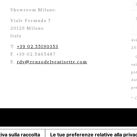
Showroom Milano:
Viale Premuda 7
20129 Milano
H
Italy
de
T.
+39 02.55190353
20
F. +39 02.5465487
C
E.
rdv@renzodelventisette.com
su
po
da
pe
* 
iva sulla raccolta
Le tue preferenze relative alla priva