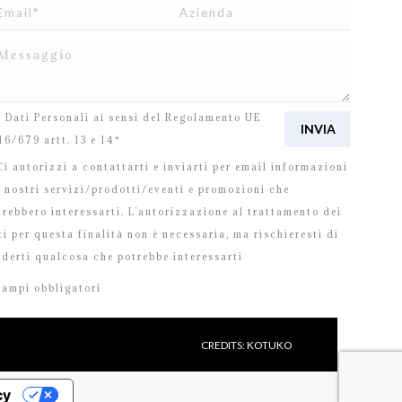
o letto e accetto
l’informativa
relativa al Trattamento
i Dati Personali ai sensi del Regolamento UE
16/679 artt. 13 e 14*
i autorizzi a contattarti e inviarti per email informazioni
i nostri servizi/prodotti/eventi e promozioni che
trebbero interessarti. L’autorizzazione al trattamento dei
ti per questa finalità non è necessaria, ma rischieresti di
rderti qualcosa che potrebbe interessarti
Campi obbligatori
CREDITS:
KOTUKO
cy