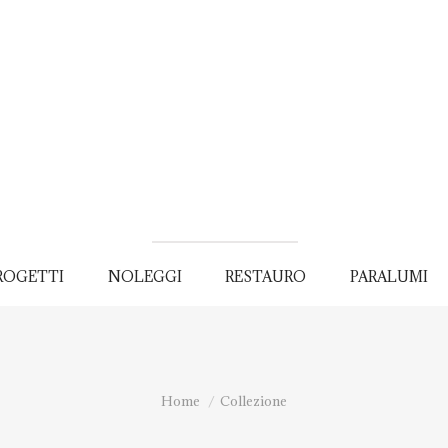
ROGETTI
NOLEGGI
RESTAURO
PARALUMI
You are here:
Home
Collezione