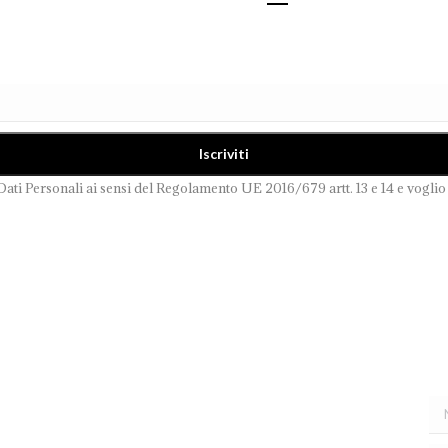
Dati Personali ai sensi del Regolamento UE 2016/679 artt. 13 e 14 e voglio 