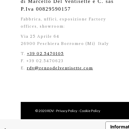
di Marcello Del Ventisette e C. sas
P.Iva 00829590157
Fabbrica, uffici, esposizione Factory
offices,
showroom:
Via 25 Aprile 64
26900 Peschiera Borromeo (Mi)
Italy
T.
+39 02.5470105
F. +39 02.5470623
E.
rdv@renzodelventisette.com
© 2020 RDV -
Privacy Policy
-
Cookie Policy
Informat