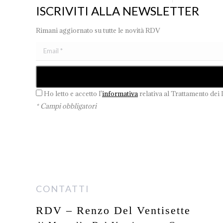
ISCRIVITI ALLA NEWSLETTER
Rimani aggiornato su tutte le novità RDV
Ho letto e accetto l'
informativa
relativa al Trattamento dei 
* Campi obbligatori
CONTATTI
RDV – Renzo Del Ventisette