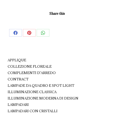
Share this
Share
Share
Share
on
on
on
Facebook
Pinterest
WhatsApp
APPLIQUE
COLLEZIONE FLOREALE
COMPLEMENTI D'ARREDO
CONTRACT
LAMPADE DA QUADRO E SPOT LIGHT
ILLUMINAZIONE CLASSICA
ILLUMINAZIONE MODERNA DI DESIGN
LAMPADARI
LAMPADARI CON CRISTALLI