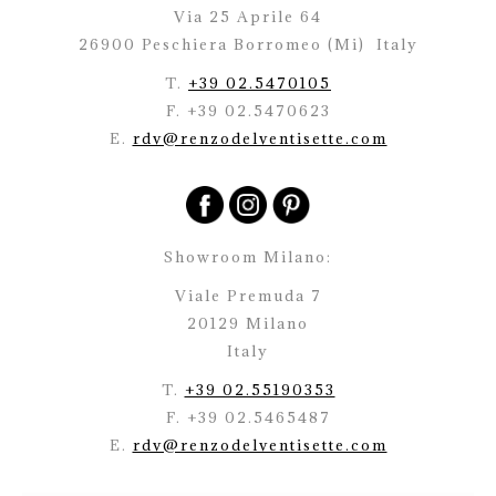
Via 25 Aprile 64
26900 Peschiera Borromeo (Mi)
Italy
T.
+39 02.5470105
F. +39 02.5470623
E.
rdv@renzodelventisette.com
Showroom Milano:
Viale Premuda 7
20129 Milano
Italy
T.
+39 02.55190353
F. +39 02.5465487
E.
rdv@renzodelventisette.com