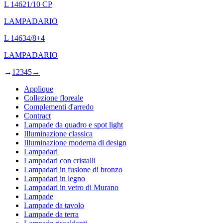
→
1
2
3
4
5
→
Applique
Collezione floreale
Complementi d'arredo
Contract
Lampade da quadro e spot light
Illuminazione classica
Illuminazione moderna di design
Lampadari
Lampadari con cristalli
Lampadari in fusione di bronzo
Lampadari in legno
Lampadari in vetro di Murano
Lampade
Lampade da tavolo
Lampade da terra