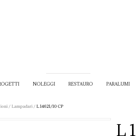
ROGETTI
NOLEGGI
RESTAURO
PARALUMI
ioni
/
Lampadari
/
L 14621/10 CP
L 