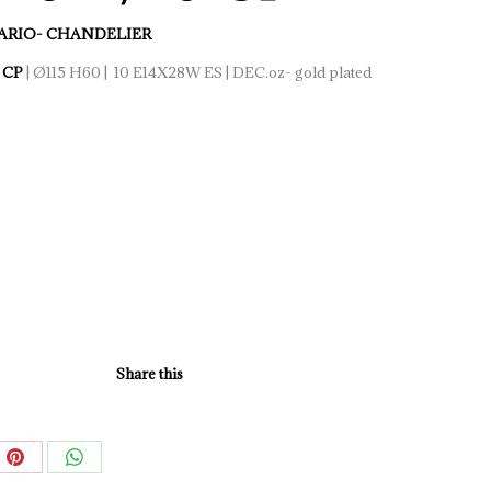
RIO- CHANDELIER
0 CP
| Ø115 H60 | 10 E14X28W ES | DEC.oz- gold plated
Share this
e
Share
Share