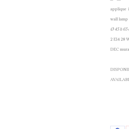
applique i
wall lamp 
Ø 45 h 65
2 E14 28 
DEC mura
DISPONIB
AVAILAB