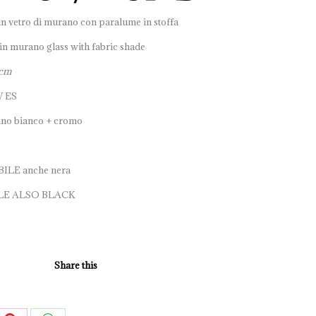
n vetro di murano con paralume in stoffa
in murano glass with fabric shade
 cm
W ES
no bianco + cromo
ILE anche nera
LE ALSO BLACK
Share this