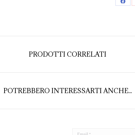
Shar
on
Face
PRODOTTI CORRELATI
POTREBBERO INTERESSARTI ANCHE...