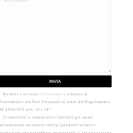
Ho letto e accetto
l’informativa
relativa al
Trattamento dei Dati Personali ai sensi del Regolamento
UE 2016/679 artt. 13 e 14*
Ci autorizzi a contattarti e inviarti per email
informazioni sui nostri servizi/prodotti/eventi e
promozioni che potrebbero interessarti. L’autorizzazione