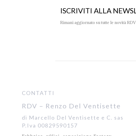
ISCRIVITI ALLA NEWS
Rimani aggiornato su tutte le novità RDV
CONTATTI
RDV – Renzo Del Ventisette
di Marcello Del Ventisette e C. sas
P.Iva 00829590157