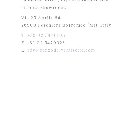
Fabbrica, uffici, esposizione Factory
offices,
showroom:
Via 25 Aprile 64
26900 Peschiera Borromeo (Mi)
Italy
T.
+39 02.5470105
F. +39 02.5470623
E.
rdv@renzodelventisette.com