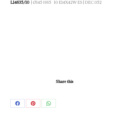
L14635/10
| Ø145 H65 10 E14X42W ES | DEC.052
Share this
Share
Share
Share
on
on
on
Facebook
Pinterest
WhatsApp