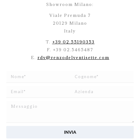
Showroom Milano:
Viale Premuda 7
20129 Milano
Italy
T.
+39 02.55190353
F. +39 02.5465487
E.
rdv@renzodelventisette.com
Ho letto e accetto
l’informativa
relativa al Trattamento