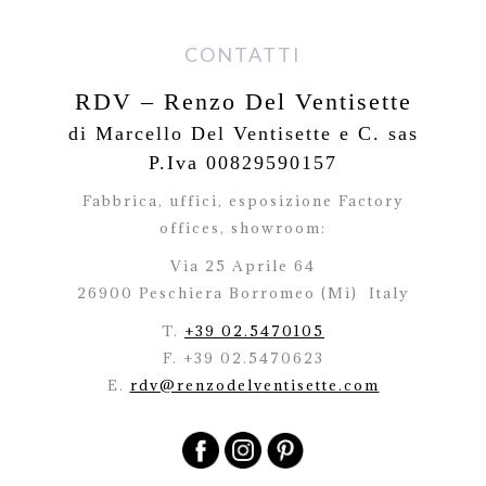
CONTATTI
RDV – Renzo Del Ventisette
di Marcello Del Ventisette e C. sas
P.Iva 00829590157
Fabbrica, uffici, esposizione Factory
offices,
showroom:
Via 25 Aprile 64
26900 Peschiera Borromeo (Mi)
Italy
T.
+39 02.5470105
F. +39 02.5470623
E.
rdv@renzodelventisette.com