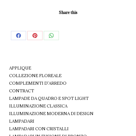
Share this
Share
Share
Share
on
on
on
Facebook
Pinterest
WhatsApp
APPLIQUE
COLLEZIONE FLOREALE
COMPLEMENTI D'ARREDO
CONTRACT
LAMPADE DA QUADRO E SPOT LIGHT
ILLUMINAZIONE CLASSICA
ILLUMINAZIONE MODERNA DI DESIGN
LAMPADARI
LAMPADARI CON CRISTALLI