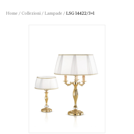
Home
/
Collezioni
/
Lampade
/
LSG 14422/3+1