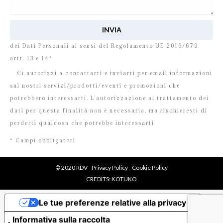
Ho letto e accetto
l’informativa
relativa al Trattamento
dei Dati Personali ai sensi del Regolamento UE 2016/679
artt. 13 e 14*
Ci autorizzi a contattarti e inviarti per email informazioni
sui nostri servizi/prodotti/eventi e promozioni che
potrebbero interessarti. L’autorizzazione al trattamento dei
dati per questa finalità non è necessaria, ma rischieresti di
perderti qualcosa che potrebbe interessarti
* Campi obbligatori
© 2020 RDV -
Privacy Policy
-
Cookie Policy
CREDITS:
KOTUKO
Le tue preferenze relative alla privacy
Informativa sulla raccolta