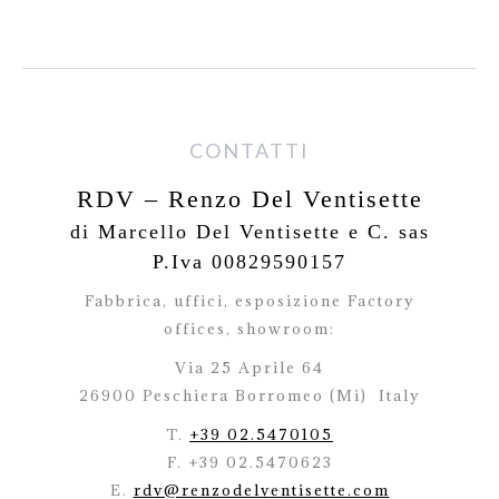
CONTATTI
RDV – Renzo Del Ventisette
di Marcello Del Ventisette e C. sas
P.Iva 00829590157
Fabbrica, uffici, esposizione Factory
offices,
showroom:
Via 25 Aprile 64
26900 Peschiera Borromeo (Mi)
Italy
T.
+39 02.5470105
F. +39 02.5470623
E.
rdv@renzodelventisette.com