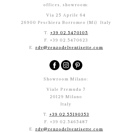
offices,
showroom:
Via 25 Aprile 64
26900 Peschiera Borromeo (Mi)
Italy
T.
+39 02.5470105
F. +39 02.5470623
E.
rdv@renzodelventisette.com
Showroom Milano:
Viale Premuda 7
20129 Milano
Italy
T.
+39 02.55190353
F. +39 02.5465487
E.
rdv@renzodelventisette.com