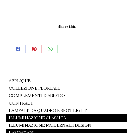
Share this
Share
Share
Share
on
on
on
Facebook
Pinterest
WhatsApp
APPLIQUE
COLLEZIONE FLOREALE
COMPLEMENTI D'ARREDO
CONTRACT
LAMPADE DA QUADRO E SPOT LIGHT
ILLUMINAZIONE CLASSICA
ILLUMINAZIONE MODERNA DI DESIGN
LAMPADARI