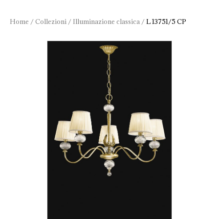
Home
/
Collezioni
/
Illuminazione classica
/
L 13751/5 CP