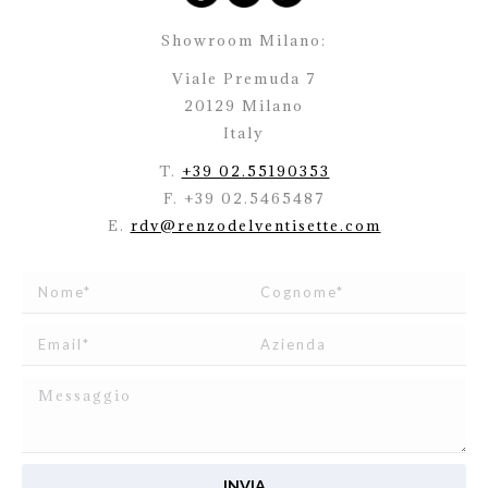
Showroom Milano:
Viale Premuda 7
20129 Milano
Italy
T.
+39 02.55190353
F. +39 02.5465487
E.
rdv@renzodelventisette.com
Ho letto e accetto
l’informativa
relativa al Trattamento