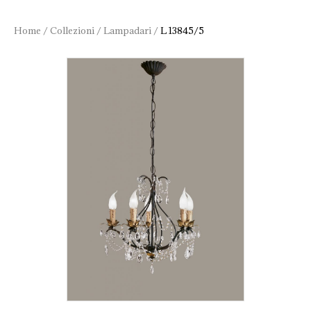
Home
/
Collezioni
/
Lampadari
/
L 13845/5