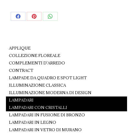
Share
Share
Share
on
on
on
Facebook
Pinterest
WhatsApp
APPLIQUE
COLLEZIONE FLOREALE
COMPLEMENTI D'ARREDO
CONTRACT
LAMPADE DA QUADRO E SPOT LIGHT
ILLUMINAZIONE CLASSICA
ILLUMINAZIONE MODERNA DI DESIGN
LAMPADARI
LAMPADARI CON CRISTALLI
LAMPADARI IN FUSIONE DI BRONZO
LAMPADARI IN LEGNO
LAMPADARI IN VETRO DI MURANO