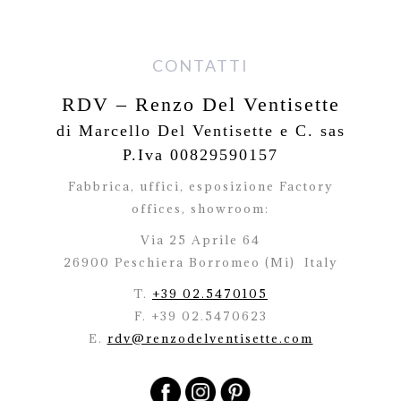
CONTATTI
RDV – Renzo Del Ventisette
di Marcello Del Ventisette e C. sas
P.Iva 00829590157
Fabbrica, uffici, esposizione Factory
offices,
showroom:
Via 25 Aprile 64
26900 Peschiera Borromeo (Mi)
Italy
T.
+39 02.5470105
F. +39 02.5470623
E.
rdv@renzodelventisette.com