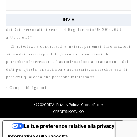
Ho letto e accetto
l’informativa
relativa al Trattamento
dei Dati Personali ai sensi del Regolamento UE 2016/679
artt. 13 e 14*
Ci autorizzi a contattarti e inviarti per email informazioni
sui nostri servizi/prodotti/eventi e promozioni che
potrebbero interessarti. L’autorizzazione al trattamento dei
dati per questa finalità non è necessaria, ma rischieresti di
perderti qualcosa che potrebbe interessarti
* Campi obbligatori
© 2020 RDV -
Privacy Policy
-
Cookie Policy
CREDITS:
KOTUKO
Le tue preferenze relative alla privacy
Informativa sulla raccolta