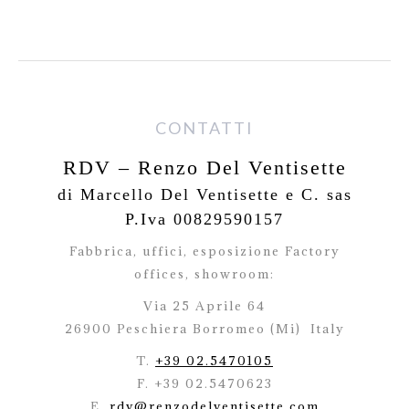
CONTATTI
RDV – Renzo Del Ventisette
di Marcello Del Ventisette e C. sas
P.Iva 00829590157
Fabbrica, uffici, esposizione Factory
offices,
showroom:
Via 25 Aprile 64
26900 Peschiera Borromeo (Mi)
Italy
T.
+39 02.5470105
F. +39 02.5470623
E.
rdv@renzodelventisette.com