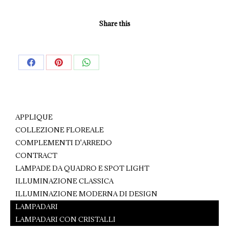
Share this
Share
Share
Share
on
on
on
Facebook
Pinterest
WhatsApp
APPLIQUE
COLLEZIONE FLOREALE
COMPLEMENTI D'ARREDO
CONTRACT
LAMPADE DA QUADRO E SPOT LIGHT
ILLUMINAZIONE CLASSICA
ILLUMINAZIONE MODERNA DI DESIGN
LAMPADARI
LAMPADARI CON CRISTALLI