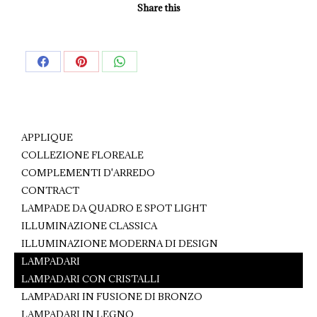
Share this
Share
Share
Share
on
on
on
Facebook
Pinterest
WhatsApp
APPLIQUE
COLLEZIONE FLOREALE
COMPLEMENTI D'ARREDO
CONTRACT
LAMPADE DA QUADRO E SPOT LIGHT
ILLUMINAZIONE CLASSICA
ILLUMINAZIONE MODERNA DI DESIGN
LAMPADARI
LAMPADARI CON CRISTALLI
LAMPADARI IN FUSIONE DI BRONZO
LAMPADARI IN LEGNO