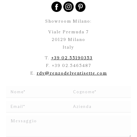
Showroom Milano:
Viale Premuda 7
20129 Milano
Italy
T.
+39 02.55190353
F. +39 02.5465487
E.
rdv@renzodelventisette.com
Ho letto e accetto
l’informativa
relativa al Trattamento