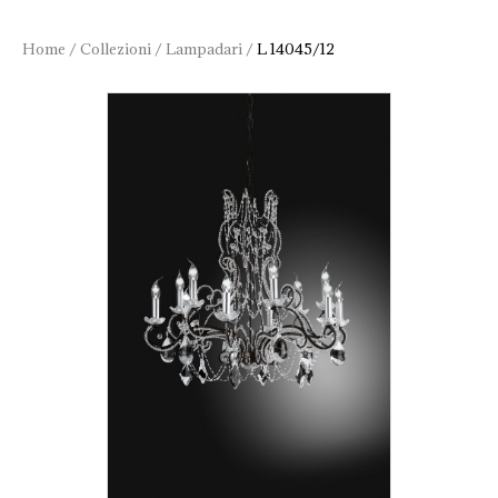
Home
/
Collezioni
/
Lampadari
/
L 14045/12