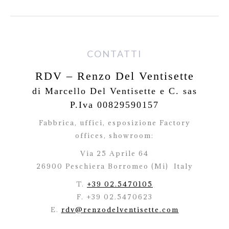
CONTATTI
RDV – Renzo Del Ventisette
di Marcello Del Ventisette e C. sas
P.Iva 00829590157
Fabbrica, uffici, esposizione Factory
offices,
showroom:
Via 25 Aprile 64
26900 Peschiera Borromeo (Mi)
Italy
T.
+39 02.5470105
F. +39 02.5470623
E.
rdv@renzodelventisette.com