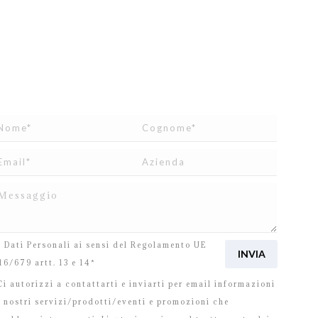
o letto e accetto
l’informativa
relativa al Trattamento
i Dati Personali ai sensi del Regolamento UE
16/679 artt. 13 e 14*
i autorizzi a contattarti e inviarti per email informazioni
i nostri servizi/prodotti/eventi e promozioni che