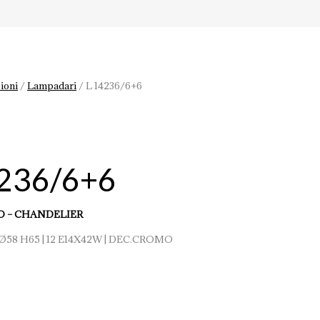
ioni
/
Lampadari
/
L 14236/6+6
4236/6+6
 – CHANDELIER
 Ø58 H65 | 12 E14X42W | DEC.CROMO