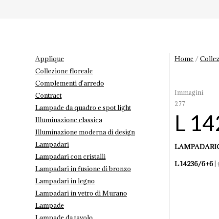
Applique
Home
/
Collez
Collezione floreale
Complementi d'arredo
Immagini
Contract
277
Lampade da quadro e spot light
L 1
Illuminazione classica
Illuminazione moderna di design
Lampadari
LAMPADARIO
Lampadari con cristalli
L 14236/6+6
|
Lampadari in fusione di bronzo
Lampadari in legno
Lampadari in vetro di Murano
Lampade
Lampade da tavolo