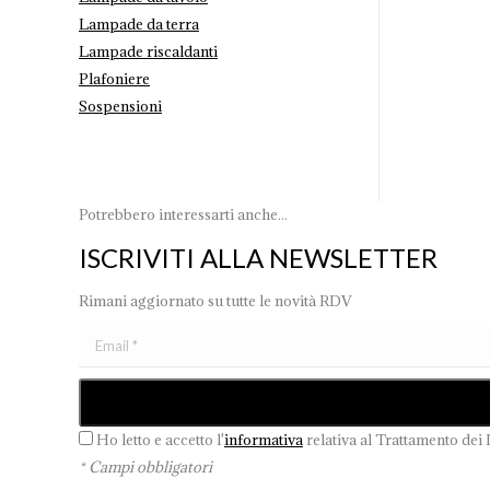
Lampade da terra
Lampade riscaldanti
Plafoniere
Sospensioni
Potrebbero interessarti anche...
ISCRIVITI ALLA NEWSLETTER
Rimani aggiornato su tutte le novità RDV
Ho letto e accetto l'
informativa
relativa al Trattamento dei 
* Campi obbligatori