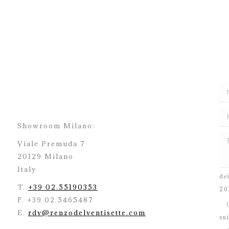
Showroom Milano:
Viale Premuda 7
20129 Milano
H
Italy
de
T.
+39 02.55190353
20
F. +39 02.5465487
C
E.
rdv@renzodelventisette.com
su