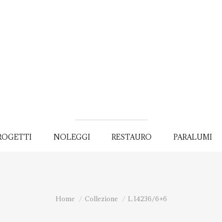
ROGETTI
NOLEGGI
RESTAURO
PARALUMI
You are here:
Home
Collezione
L 14236/6+6