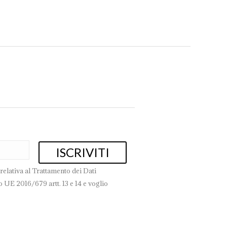
book
Pinterest
WhatsApp
relativa al Trattamento dei Dati
 UE 2016/679 artt. 13 e 14 e voglio