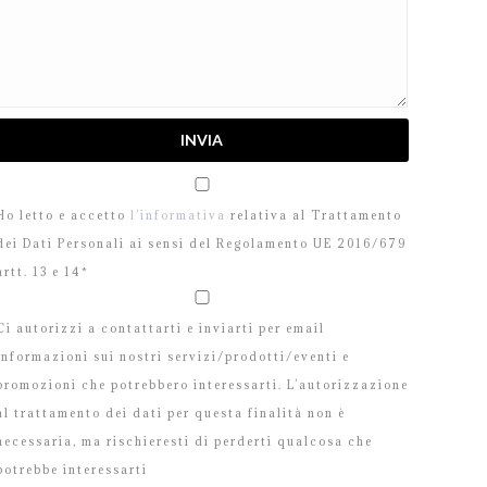
Ho letto e accetto
l’informativa
relativa al Trattamento
dei Dati Personali ai sensi del Regolamento UE 2016/679
artt. 13 e 14*
Ci autorizzi a contattarti e inviarti per email
informazioni sui nostri servizi/prodotti/eventi e
promozioni che potrebbero interessarti. L’autorizzazione
al trattamento dei dati per questa finalità non è
necessaria, ma rischieresti di perderti qualcosa che
potrebbe interessarti