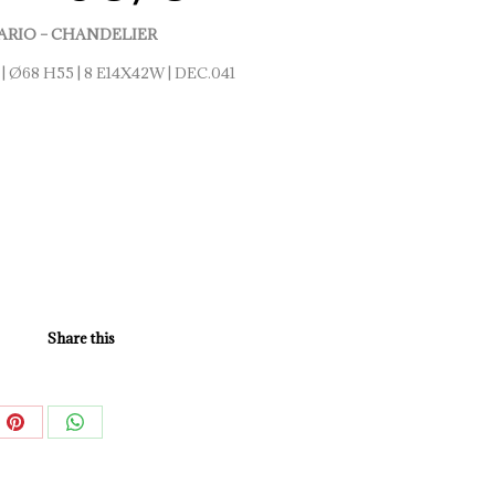
RIO – CHANDELIER
8
| Ø68 H55 | 8 E14X42W | DEC.041
Share this
e
Share
Share
on
on