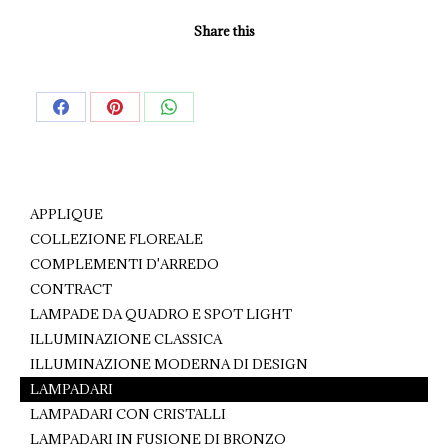
Share this
Share
Share
Share
on
on
on
Facebook
Pinterest
WhatsApp
APPLIQUE
COLLEZIONE FLOREALE
COMPLEMENTI D'ARREDO
CONTRACT
LAMPADE DA QUADRO E SPOT LIGHT
ILLUMINAZIONE CLASSICA
ILLUMINAZIONE MODERNA DI DESIGN
LAMPADARI
LAMPADARI CON CRISTALLI
LAMPADARI IN FUSIONE DI BRONZO