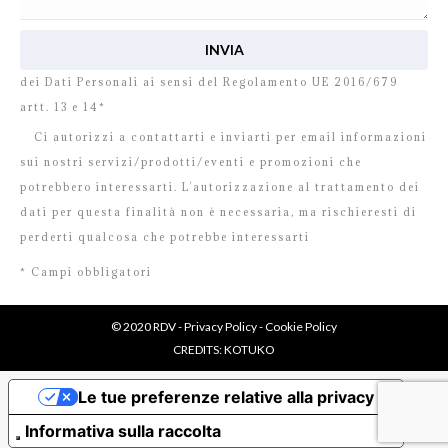
Ho letto e accetto
l’informativa
relativa al Trattamento
dei Dati Personali ai sensi del Regolamento UE 2016/679
artt. 13 e 14*
Ci autorizzi a contattarti e inviarti per email informazioni
sui nostri servizi/prodotti/eventi e promozioni che
potrebbero interessarti. L’autorizzazione al trattamento dei
dati per questa finalità non è necessaria, ma rischieresti di
perderti qualcosa che potrebbe interessarti
* Campi obbligatori
© 2020 RDV -
Privacy Policy
-
Cookie Policy
CREDITS:
KOTUKO
Le tue preferenze relative alla privacy
Informativa sulla raccolta