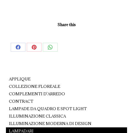
Share this
Share
Share
Share
on
on
on
Facebook
Pinterest
WhatsApp
APPLIQUE
COLLEZIONE FLOREALE
COMPLEMENTI D'ARREDO
CONTRACT
LAMPADE DA QUADRO E SPOT LIGHT
ILLUMINAZIONE CLASSICA
ILLUMINAZIONE MODERNA DI DESIGN
LAMPADARI