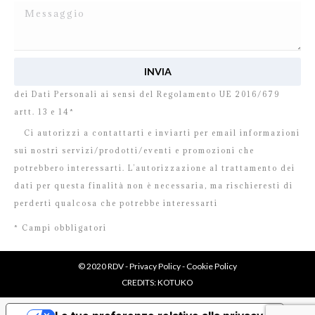
Ho letto e accetto
l’informativa
relativa al Trattamento
dei Dati Personali ai sensi del Regolamento UE 2016/679
artt. 13 e 14*
Ci autorizzi a contattarti e inviarti per email informazioni
sui nostri servizi/prodotti/eventi e promozioni che
potrebbero interessarti. L’autorizzazione al trattamento dei
dati per questa finalità non è necessaria, ma rischieresti di
perderti qualcosa che potrebbe interessarti
* Campi obbligatori
© 2020 RDV -
Privacy Policy
-
Cookie Policy
CREDITS:
KOTUKO