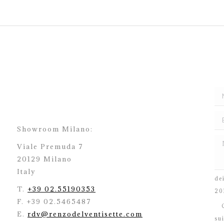
Showroom Milano:
Viale Premuda 7
20129 Milano
H
Italy
de
T.
+39 02.55190353
20
F. +39 02.5465487
C
E.
rdv@renzodelventisette.com
su