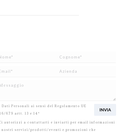
o letto e accetto
l’informativa
relativa al Trattamento
i Dati Personali ai sensi del Regolamento UE
16/679 artt. 13 e 14*
i autorizzi a contattarti e inviarti per email informazioni
i nostri servizi/prodotti/eventi e promozioni che