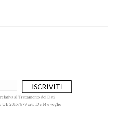
book
Pinterest
WhatsApp
relativa al Trattamento dei Dati
 UE 2016/679 artt. 13 e 14 e voglio