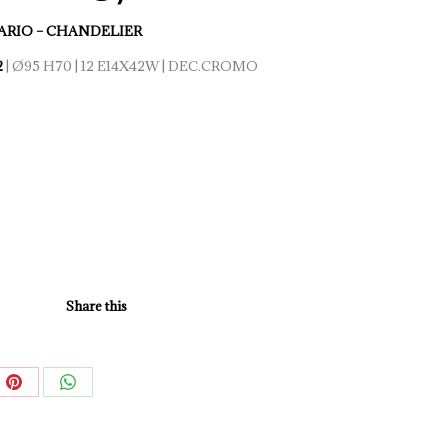
RIO – CHANDELIER
2
| Ø95 H70 | 12 E14X42W | DEC.CROMO
Share this
e
Share
Share
on
on