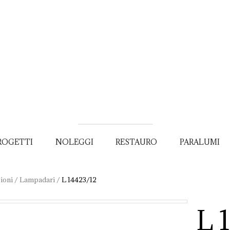
ROGETTI
NOLEGGI
RESTAURO
PARALUMI
ioni
/
Lampadari
/
L 14423/12
L 