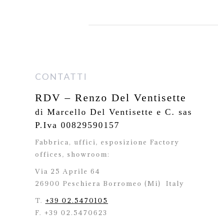
CONTATTI
RDV – Renzo Del Ventisette
di Marcello Del Ventisette e C. sas
P.Iva 00829590157
Fabbrica, uffici, esposizione Factory
offices,
showroom:
Via 25 Aprile 64
26900 Peschiera Borromeo (Mi)
Italy
T.
+39 02.5470105
F. +39 02.5470623