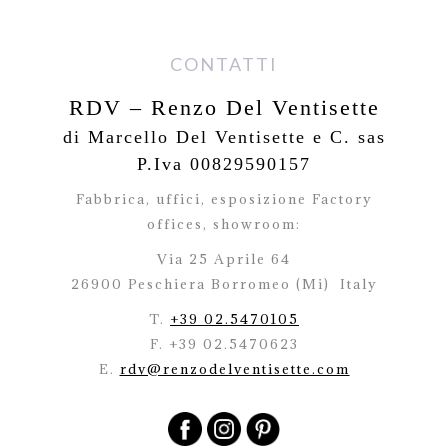
CONTATTI
RDV – Renzo Del Ventisette
di Marcello Del Ventisette e C. sas
P.Iva 00829590157
Fabbrica, uffici, esposizione Factory
offices,
showroom:
Via 25 Aprile 64
26900 Peschiera Borromeo (Mi)
Italy
T.
+39 02.5470105
F. +39 02.5470623
E.
rdv@renzodelventisette.com