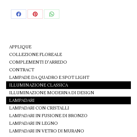
Share
Share
Share
on
on
on
Facebook
Pinterest
WhatsApp
APPLIQUE
COLLEZIONE FLOREALE
COMPLEMENTI D'ARREDO
CONTRACT
LAMPADE DA QUADRO E SPOT LIGHT
ILLUMINAZIONE CLASSICA
ILLUMINAZIONE MODERNA DI DESIGN
LAMPADARI
LAMPADARI CON CRISTALLI
LAMPADARI IN FUSIONE DI BRONZO
LAMPADARI IN LEGNO
LAMPADARI IN VETRO DI MURANO