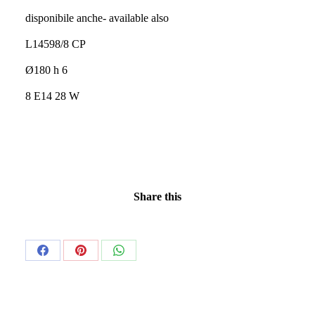
disponibile anche- available also
L14598/8 CP
Ø180 h 6
8 E14 28 W
Share this
Share
Share
Share
on
on
on
Facebook
Pinterest
WhatsApp