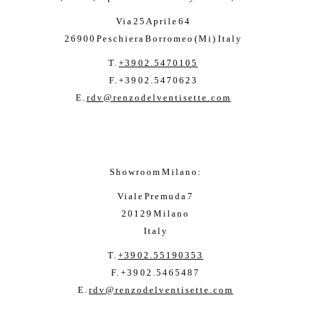
Via 25 Aprile 64
26900 Peschiera Borromeo (Mi)
Italy
T.
+39 02.5470105
F. +39 02.5470623
E.
rdv@renzodelventisette.com
Showroom Milano:
Viale Premuda 7
20129 Milano
Italy
T.
+39 02.55190353
F. +39 02.5465487
E.
rdv@renzodelventisette.com