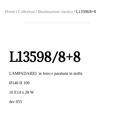
Home
/
Collezioni
/
Illuminazione classica
/
L13598/8+8
L13598/8+8
LAMPADARIO in ferro e paralumi in stoffa
Ø140 H 100
16 E14 x 28 W
dec 055