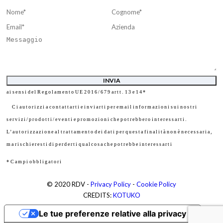
Ho letto e accetto
l’informativa
relativa al Trattamento dei Dati Personali
ai sensi del Regolamento UE 2016/679 artt. 13 e 14*
Ci autorizzi a contattarti e inviarti per email informazioni sui nostri
servizi/prodotti/eventi e promozioni che potrebbero interessarti.
L’autorizzazione al trattamento dei dati per questa finalità non è necessaria,
ma rischieresti di perderti qualcosa che potrebbe interessarti
* Campi obbligatori
© 2020 RDV -
Privacy Policy
-
Cookie Policy
CREDITS:
KOTUKO
Le tue preferenze relative alla privacy