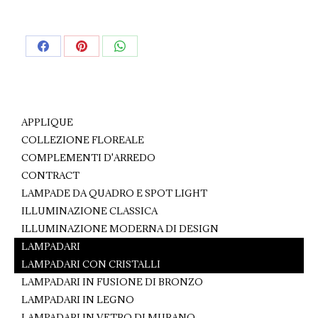
Share
Share
Share
on
on
on
Facebook
Pinterest
WhatsApp
APPLIQUE
COLLEZIONE FLOREALE
COMPLEMENTI D'ARREDO
CONTRACT
LAMPADE DA QUADRO E SPOT LIGHT
ILLUMINAZIONE CLASSICA
ILLUMINAZIONE MODERNA DI DESIGN
LAMPADARI
LAMPADARI CON CRISTALLI
LAMPADARI IN FUSIONE DI BRONZO
LAMPADARI IN LEGNO
LAMPADARI IN VETRO DI MURANO