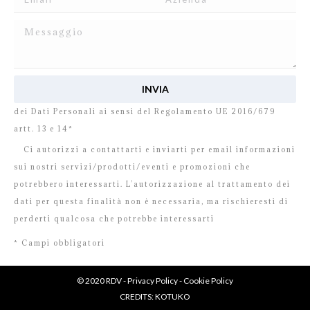
Ho letto e accetto
l’informativa
relativa al Trattamento
dei Dati Personali ai sensi del Regolamento UE 2016/679
artt. 13 e 14*
Ci autorizzi a contattarti e inviarti per email informazioni
sui nostri servizi/prodotti/eventi e promozioni che
potrebbero interessarti. L’autorizzazione al trattamento dei
dati per questa finalità non è necessaria, ma rischieresti di
perderti qualcosa che potrebbe interessarti
* Campi obbligatori
© 2020 RDV -
Privacy Policy
-
Cookie Policy
CREDITS:
KOTUKO