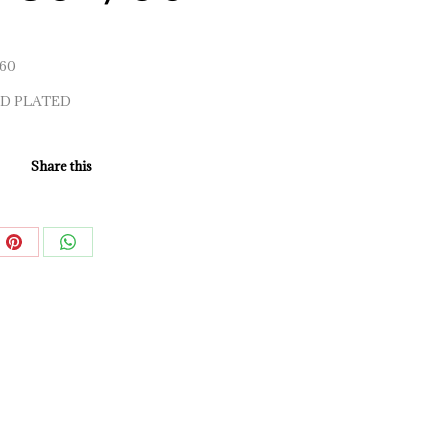
260
D PLATED
Share this
e
Share
Share
on
on
book
Pinterest
WhatsApp