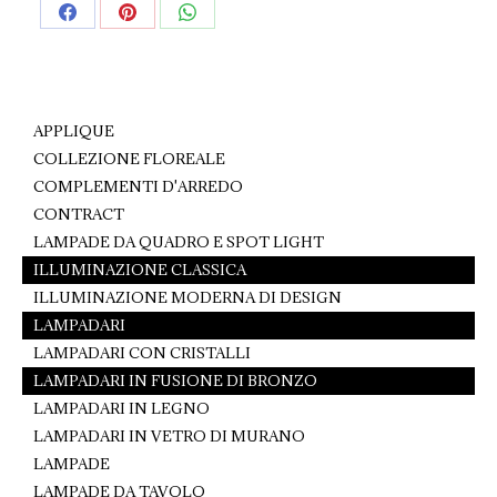
Share
Share
Share
on
on
on
Facebook
Pinterest
WhatsApp
APPLIQUE
COLLEZIONE FLOREALE
COMPLEMENTI D'ARREDO
CONTRACT
LAMPADE DA QUADRO E SPOT LIGHT
ILLUMINAZIONE CLASSICA
ILLUMINAZIONE MODERNA DI DESIGN
LAMPADARI
LAMPADARI CON CRISTALLI
LAMPADARI IN FUSIONE DI BRONZO
LAMPADARI IN LEGNO
LAMPADARI IN VETRO DI MURANO
LAMPADE
LAMPADE DA TAVOLO