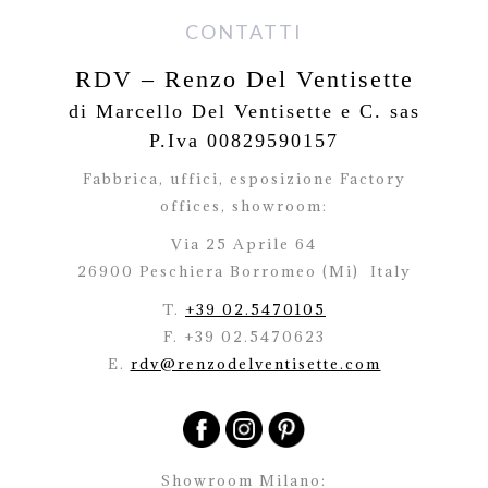
CONTATTI
RDV – Renzo Del Ventisette
di Marcello Del Ventisette e C. sas
P.Iva 00829590157
Fabbrica, uffici, esposizione Factory
offices,
showroom:
Via 25 Aprile 64
26900 Peschiera Borromeo (Mi)
Italy
T.
+39 02.5470105
F. +39 02.5470623
E.
rdv@renzodelventisette.com
Showroom Milano: