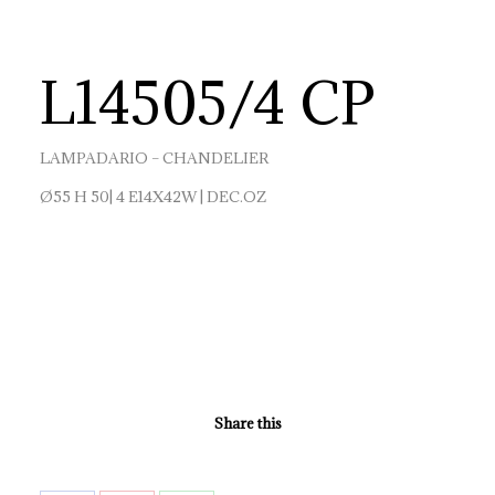
L14505/4 CP
LAMPADARIO – CHANDELIER
Ø55 H 50| 4 E14X42W | DEC.OZ
Share this