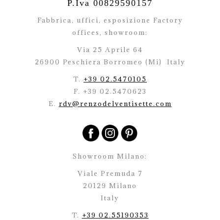
P.Iva 00829590157
Fabbrica, uffici, esposizione Factory
offices,
showroom:
Via 25 Aprile 64
26900 Peschiera Borromeo (Mi)
Italy
T.
+39 02.5470105
F. +39 02.5470623
E.
rdv@renzodelventisette.com
Showroom Milano:
Viale Premuda 7
20129 Milano
Italy
T.
+39 02.55190353