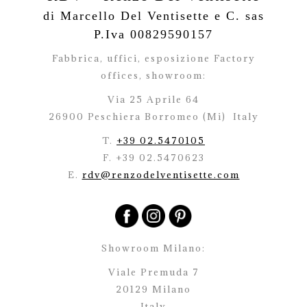
di Marcello Del Ventisette e C. sas
P.Iva 00829590157
Fabbrica, uffici, esposizione Factory
offices,
showroom:
Via 25 Aprile 64
26900 Peschiera Borromeo (Mi)
Italy
T.
+39 02.5470105
F. +39 02.5470623
E.
rdv@renzodelventisette.com
Showroom Milano:
Viale Premuda 7
20129 Milano
Italy