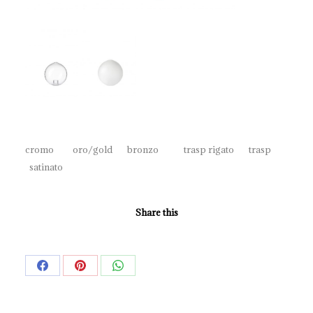
cromo oro/gold bronzo trasp rigato trasp
satinato
Share this
Share
Share
Share
on
on
on