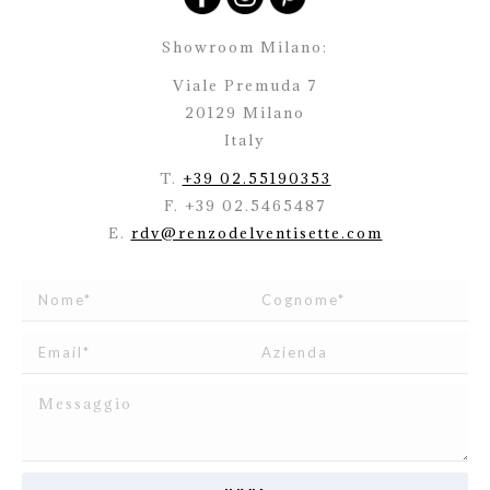
Showroom Milano:
Viale Premuda 7
20129 Milano
Italy
T.
+39 02.55190353
F. +39 02.5465487
E.
rdv@renzodelventisette.com
Ho letto e accetto
l’informativa
relativa al Trattamento