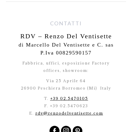
CONTATTI
RDV – Renzo Del Ventisette
di Marcello Del Ventisette e C. sas
P.Iva 00829590157
Fabbrica, uffici, esposizione Factory
offices,
showroom:
Via 25 Aprile 64
26900 Peschiera Borromeo (Mi)
Italy
T.
+39 02.5470105
F. +39 02.5470623
E.
rdv@renzodelventisette.com