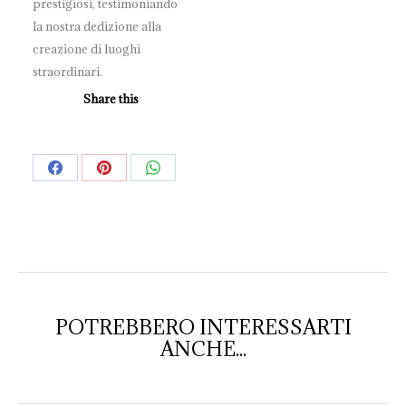
prestigiosi, testimoniando
la nostra dedizione alla
creazione di luoghi
straordinari.
Share this
Share
Share
Share
on
on
on
Facebook
Pinterest
WhatsApp
POTREBBERO INTERESSARTI
ANCHE...