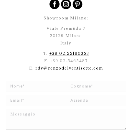
Showroom Milano:
Viale Premuda 7
20129 Milano
Italy
T.
+39 02.55190353
F. +39 02.5465487
E.
rdv@renzodelventisette.com
Ho letto e accetto
l’informativa
relativa al Trattamento