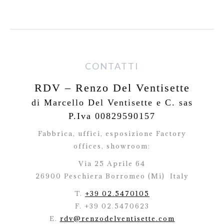
CONTATTI
RDV – Renzo Del Ventisette
di Marcello Del Ventisette e C. sas
P.Iva 00829590157
Fabbrica, uffici, esposizione Factory
offices,
showroom:
Via 25 Aprile 64
26900 Peschiera Borromeo (Mi)
Italy
T.
+39 02.5470105
F. +39 02.5470623
E.
rdv@renzodelventisette.com