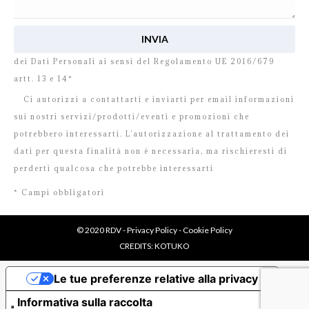
Ho letto e accetto
l’informativa
relativa al Trattamento
dei Dati Personali ai sensi del Regolamento UE 2016/679
artt. 13 e 14*
Ci autorizzi a contattarti e inviarti per email informazioni
sui nostri servizi/prodotti/eventi e promozioni che
potrebbero interessarti. L’autorizzazione al trattamento dei
dati per questa finalità non è necessaria, ma rischieresti di
perderti qualcosa che potrebbe interessarti
* Campi obbligatori
© 2020 RDV -
Privacy Policy
-
Cookie Policy
CREDITS:
KOTUKO
Le tue preferenze relative alla privacy
Informativa sulla raccolta