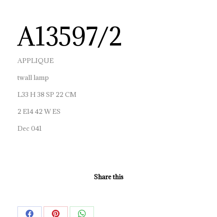
A13597/2
APPLIQUE
twall lamp
L33 H 38 SP 22 CM
2 E14 42 W ES
Dec 041
Share this