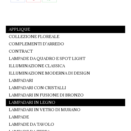
Share
Share
Share
on
on
on
Facebook
Pinterest
WhatsApp
APPLIQUE
COLLEZIONE FLOREALE
COMPLEMENTI D'ARREDO
CONTRACT
LAMPADE DA QUADRO E SPOT LIGHT
ILLUMINAZIONE CLASSICA
ILLUMINAZIONE MODERNA DI DESIGN
LAMPADARI
LAMPADARI CON CRISTALLI
LAMPADARI IN FUSIONE DI BRONZO
LAMPADARI IN LEGNO
LAMPADARI IN VETRO DI MURANO
LAMPADE
LAMPADE DA TAVOLO