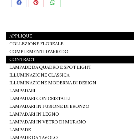
Share
Share
Share
on
on
on
Facebook
Pinterest
WhatsApp
APPLIQUE
COLLEZIONE FLOREALE
COMPLEMENTI D'ARREDO
CONTRACT
LAMPADE DA QUADRO E SPOT LIGHT
ILLUMINAZIONE CLASSICA
ILLUMINAZIONE MODERNA DI DESIGN
LAMPADARI
LAMPADARI CON CRISTALLI
LAMPADARI IN FUSIONE DI BRONZO
LAMPADARI IN LEGNO
LAMPADARI IN VETRO DI MURANO
LAMPADE
LAMPADE DA TAVOLO