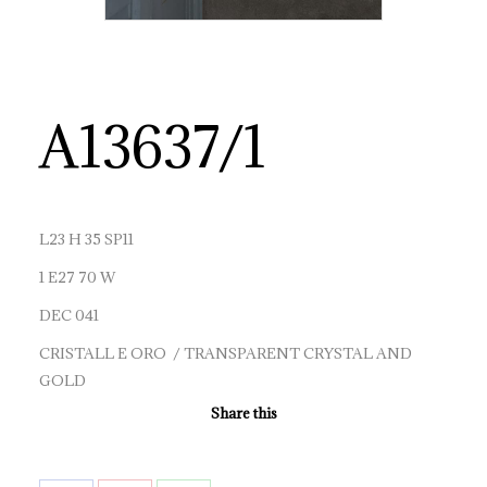
A13637/1
L23 H 35 SP11
1 E27 70 W
DEC 041
CRISTALL E ORO / TRANSPARENT CRYSTAL AND
GOLD
Share this