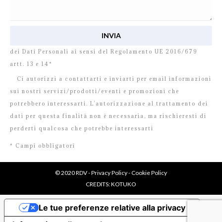
Ho letto e accetto
l’informativa
relativa al Trattamento
dei Dati Personali ai sensi del Regolamento UE 2016/679
artt. 13 e 14*
Ci autorizzi a contattarti e inviarti per email informazioni
sui nostri servizi/prodotti/eventi e promozioni che
potrebbero interessarti. L’autorizzazione al trattamento dei
dati per questa finalità non è necessaria, ma rischieresti di
perderti qualcosa che potrebbe interessarti
* Campi obbligatori
© 2020 RDV -
Privacy Policy
-
Cookie Policy
CREDITS:
KOTUKO
Le tue preferenze relative alla privacy