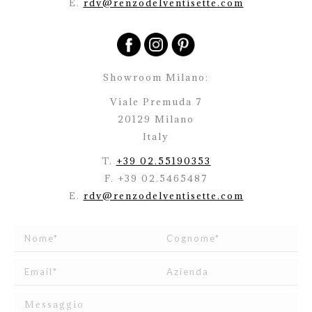
E.
rdv@renzodelventisette.com
Showroom Milano:
Viale Premuda 7
20129 Milano
Italy
T.
+39 02.55190353
F. +39 02.5465487
E.
rdv@renzodelventisette.com