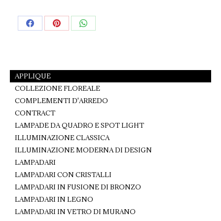
Share
Share
Share
on
on
on
Facebook
Pinterest
WhatsApp
APPLIQUE
COLLEZIONE FLOREALE
COMPLEMENTI D'ARREDO
CONTRACT
LAMPADE DA QUADRO E SPOT LIGHT
ILLUMINAZIONE CLASSICA
ILLUMINAZIONE MODERNA DI DESIGN
LAMPADARI
LAMPADARI CON CRISTALLI
LAMPADARI IN FUSIONE DI BRONZO
LAMPADARI IN LEGNO
LAMPADARI IN VETRO DI MURANO