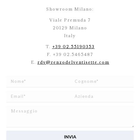
Showroom Milano:
Viale Premuda 7
20129 Milano
Italy
T.
+39 02.55190353
F. +39 02.5465487
E.
rdv@renzodelventisette.com
Ho letto e accetto
l’informativa
relativa al Trattamento