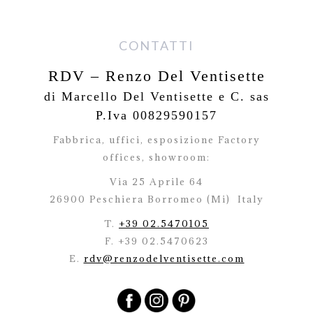
CONTATTI
RDV – Renzo Del Ventisette
di Marcello Del Ventisette e C. sas
P.Iva 00829590157
Fabbrica, uffici, esposizione Factory
offices,
showroom:
Via 25 Aprile 64
26900 Peschiera Borromeo (Mi)
Italy
T.
+39 02.5470105
F. +39 02.5470623
E.
rdv@renzodelventisette.com