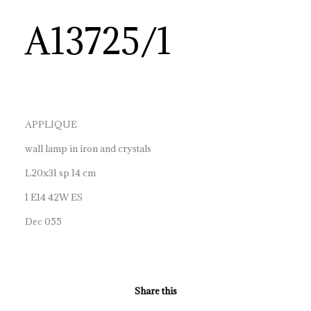
A13725/1
APPLIQUE
wall lamp in iron and crystals
L20x31 sp 14 cm
1 E14 42W ES
Dec 055
Share this