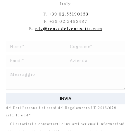
Italy
T.
+39 02.55190353
F. +39 02.5465487
E.
rdv@renzodelventisette.com
Ho letto e accetto
l’informativa
relativa al Trattamento
dei Dati Personali ai sensi del Regolamento UE 2016/679
artt. 13 e 14*
Ci autorizzi a contattarti e inviarti per email informazioni