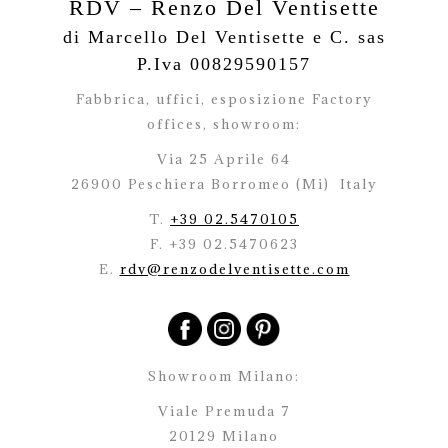
RDV – Renzo Del Ventisette
di Marcello Del Ventisette e C. sas
P.Iva 00829590157
Fabbrica, uffici, esposizione Factory
offices,
showroom:
Via 25 Aprile 64
26900 Peschiera Borromeo (Mi)
Italy
T.
+39 02.5470105
F. +39 02.5470623
E.
rdv@renzodelventisette.com
Showroom Milano:
Viale Premuda 7
20129 Milano