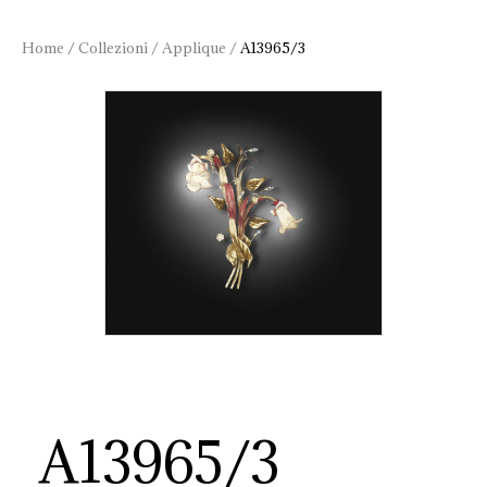
Home
/
Collezioni
/
Applique
/
A13965/3
A13965/3