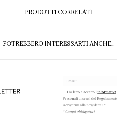
PRODOTTI CORRELATI
POTREBBERO INTERESSARTI ANCHE...
LETTER
Ho letto e accetto l'
informativa
Personali ai sensi del Regolamento
iscrivermi alla newsletter *
* Campi obbligatori