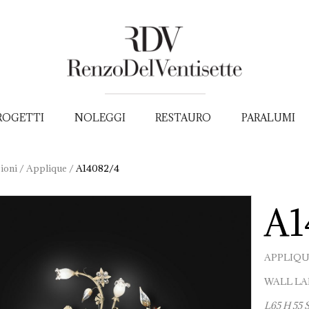
ROGETTI
NOLEGGI
RESTAURO
PARALUMI
ioni
/
Applique
/
A14082/4
A1
APPLIQ
WALL L
L65 H 55 