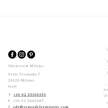
Showroom Milano:
Viale Premuda 7
20129 Milano
H
Italy
de
T.
+39 02.55190353
20
F. +39 02.5465487
C
E.
rdv@renzodelventisette.com