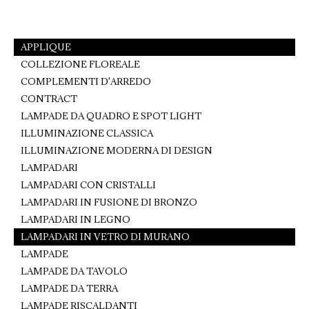
on
on
on
Facebook
Pinterest
WhatsApp
APPLIQUE
COLLEZIONE FLOREALE
COMPLEMENTI D'ARREDO
CONTRACT
LAMPADE DA QUADRO E SPOT LIGHT
ILLUMINAZIONE CLASSICA
ILLUMINAZIONE MODERNA DI DESIGN
LAMPADARI
LAMPADARI CON CRISTALLI
LAMPADARI IN FUSIONE DI BRONZO
LAMPADARI IN LEGNO
LAMPADARI IN VETRO DI MURANO
LAMPADE
LAMPADE DA TAVOLO
LAMPADE DA TERRA
LAMPADE RISCALDANTI