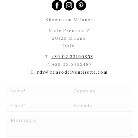
Showroom Milano:
Viale Premuda 7
20129 Milano
Italy
T.
+39 02.55190353
F. +39 02.5465487
E.
rdv@renzodelventisette.com
Ho letto e accetto
l’informativa
relativa al Trattamento