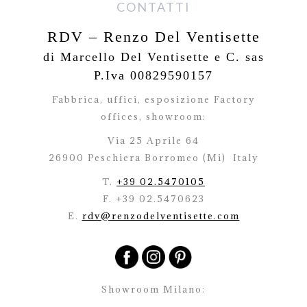
CONTATTI
RDV – Renzo Del Ventisette
di Marcello Del Ventisette e C. sas
P.Iva 00829590157
Fabbrica, uffici, esposizione Factory
offices,
showroom:
Via 25 Aprile 64
26900 Peschiera Borromeo (Mi)
Italy
T.
+39 02.5470105
F. +39 02.5470623
E.
rdv@renzodelventisette.com
Showroom Milano: