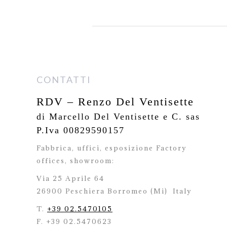
CONTATTI
RDV – Renzo Del Ventisette
di Marcello Del Ventisette e C. sas
P.Iva 00829590157
Fabbrica, uffici, esposizione Factory
offices,
showroom:
Via 25 Aprile 64
26900 Peschiera Borromeo (Mi)
Italy
T.
+39 02.5470105
F. +39 02.5470623