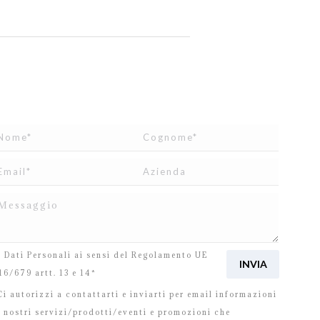
o letto e accetto
l’informativa
relativa al Trattamento
i Dati Personali ai sensi del Regolamento UE
16/679 artt. 13 e 14*
i autorizzi a contattarti e inviarti per email informazioni
i nostri servizi/prodotti/eventi e promozioni che