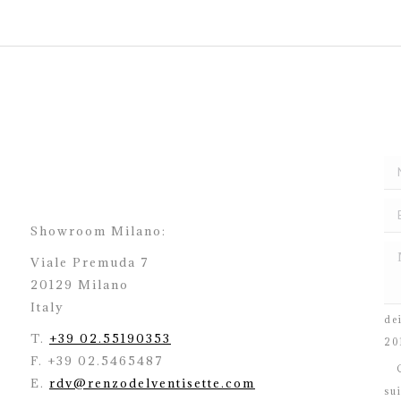
Showroom Milano:
Viale Premuda 7
20129 Milano
H
Italy
de
T.
+39 02.55190353
20
F. +39 02.5465487
C
E.
rdv@renzodelventisette.com
su