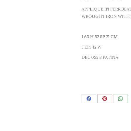
APPLIQUE IN FERROBA
WROUGHT IRON WITH 
L60 H 52 SP 21 CM
3 E14 42 W
DEC 052 S PATINA
Share
Share
Sha
on
on
on
Facebook
Pinterest
Wha