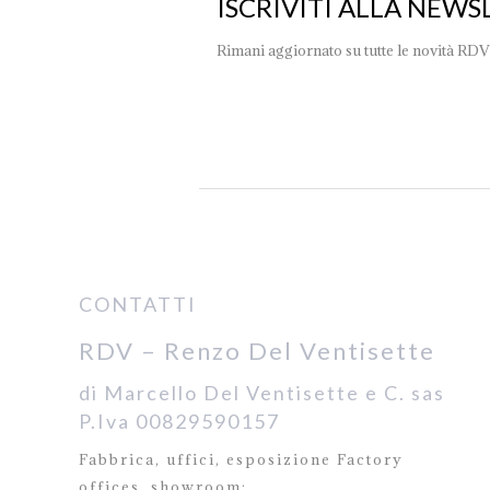
ISCRIVITI ALLA NEWS
Rimani aggiornato su tutte le novità RDV
CONTATTI
RDV – Renzo Del Ventisette
di Marcello Del Ventisette e C. sas
P.Iva 00829590157
Fabbrica, uffici, esposizione Factory
offices,
showroom: