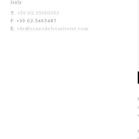
Italy
T.
+39 02.55190353
F. +39 02.5465487
E.
rdv@renzodelventisette.com