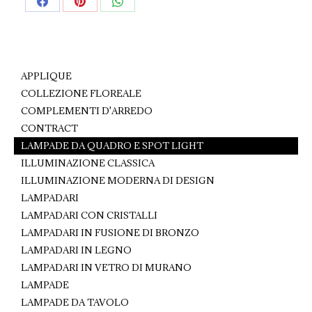
Share
Share
Share
on
on
on
Facebook
Pinterest
WhatsApp
APPLIQUE
COLLEZIONE FLOREALE
COMPLEMENTI D'ARREDO
CONTRACT
LAMPADE DA QUADRO E SPOT LIGHT
ILLUMINAZIONE CLASSICA
ILLUMINAZIONE MODERNA DI DESIGN
LAMPADARI
LAMPADARI CON CRISTALLI
LAMPADARI IN FUSIONE DI BRONZO
LAMPADARI IN LEGNO
LAMPADARI IN VETRO DI MURANO
LAMPADE
LAMPADE DA TAVOLO