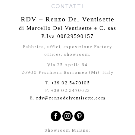
CONTATTI
RDV – Renzo Del Ventisette
di Marcello Del Ventisette e C. sas
P.Iva 00829590157
Fabbrica, uffici, esposizione Factory
offices,
showroom:
Via 25 Aprile 64
26900 Peschiera Borromeo (Mi)
Italy
T.
+39 02.5470105
F. +39 02.5470623
E.
rdv@renzodelventisette.com
Showroom Milano: