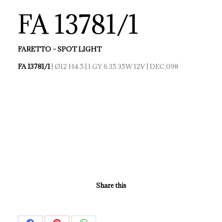
FA 13781/1
FARETTO – SPOT LIGHT
FA 13781/1
| Ø12 H4.5 | 1 GY 6.35 35W 12V | DEC.098
Share this