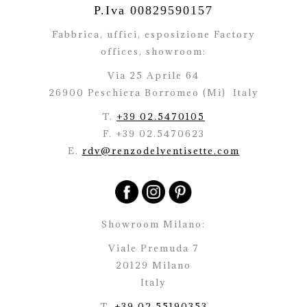
P.Iva 00829590157
Fabbrica, uffici, esposizione Factory
offices,
showroom:
Via 25 Aprile 64
26900 Peschiera Borromeo (Mi)
Italy
T.
+39 02.5470105
F. +39 02.5470623
E.
rdv@renzodelventisette.com
Showroom Milano:
Viale Premuda 7
20129 Milano
Italy
T.
+39 02.55190353