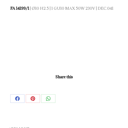
FA 14199/1
| Ø10 H2.5 | 1 GU10 MAX 50W 230V | DEC.041
Share this
Share
Share
Share
on
on
on
Facebook
Pinterest
WhatsApp