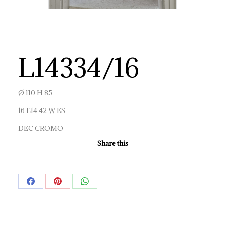
L14334/16
Ø 110 H 85
16 E14 42 W ES
DEC CROMO
Share this
Share
Share
Share
on
on
on
Facebook
Pinterest
WhatsApp