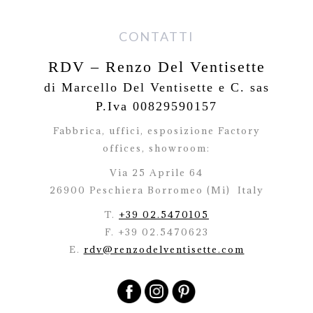
CONTATTI
RDV – Renzo Del Ventisette
di Marcello Del Ventisette e C. sas
P.Iva 00829590157
Fabbrica, uffici, esposizione Factory
offices,
showroom:
Via 25 Aprile 64
26900 Peschiera Borromeo (Mi)
Italy
T.
+39 02.5470105
F. +39 02.5470623
E.
rdv@renzodelventisette.com